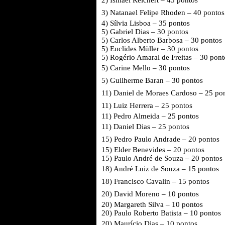
2)
Ismael Reichert
– 45 pontos
3)
Natanael Felipe Rhoden
– 40 pontos
4) Sílvia Lisboa – 35 pontos
5) Gabriel Dias – 30 pontos
5) Carlos Alberto Barbosa – 30 pontos
5) Euclides Müller – 30 pontos
5) Rogério Amaral de Freitas – 30 pont
5)
Carine Mello
– 30 pontos
5)
Guilherme Baran
– 30 pontos
11)
Daniel de Moraes Cardoso
– 25 po
11)
Luiz Herrera
– 25 pontos
11) Pedro Almeida – 25 pontos
11)
Daniel Dias
– 25 pontos
15)
Pedro Paulo Andrade
– 20 pontos
15) Elder Benevides – 20 pontos
15) Paulo André de Souza – 20 pontos
18)
André Luiz de Souza
– 15 pontos
18)
Francisco Cavalin
– 15 pontos
20)
David Moreno
– 10 pontos
20) Margareth Silva – 10 pontos
20) Paulo Roberto Batista – 10 pontos
20)
Maurício Dias
– 10 pontos