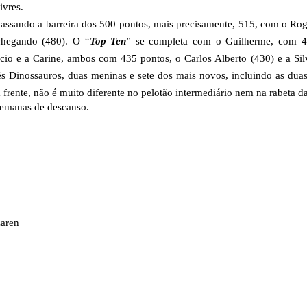
ivres.
assando a barreira dos 500 pontos, mais precisamente,
515, com o Rog
chegando (
480). O “
Top Ten
” se completa com o Guilherme, com 4
icio e a Carine, ambos com 435 pontos, o Carlos Alberto (430) e a Sil
três Dinossauros, duas meninas e sete dos mais novos, incluindo as dua
a frente, não é muito diferente no pelotão intermediário nem na rabeta d
semanas de descanso.
Laren