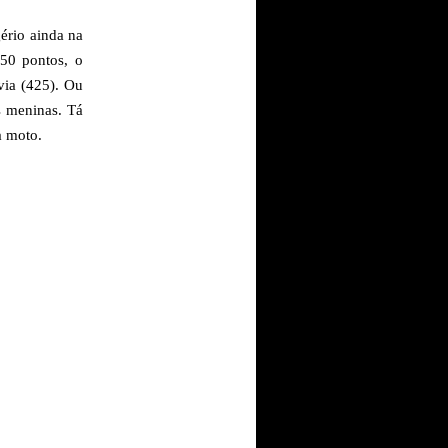
ério ainda na
50 pontos, o
via (425). Ou
s meninas. Tá
a moto.