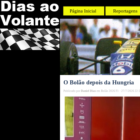
Página Inicial
Reportagens
O Bolão depois da Hungria
Publicado por
Daniel Dias
em
Bolão 2026 F1
·
27/7/2026 22: