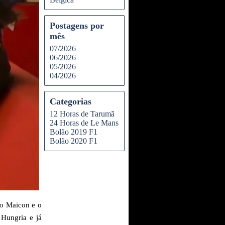
Postagens por
mês
07/2026
06/2026
05/2026
04/2026
Categorias
12 Horas de Tarumã
24 Horas de Le Mans
Bolão 2019 F1
Bolão 2020 F1
 o Maicon e o
 Hungria e já