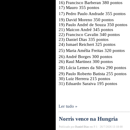
16) Francisco Barberan 380 pontos
17) Mauro 355 pontos
17)
Pedro Paulo Andrade
355 pontos
19) David Moreno 350 pontos
19) Paulo André de Souza 350 pontos
21) Maicon André 345 pontos
22) Francisco Cavalin 340 pontos
23) Daniel Dias 335 pontos
24) Ismael Reichert 325 pontos
25)
Maria Amélia Freitas
320 pontos
26) André Borges 300 pontos
26) Raul Martinez 300 pontos
28)
Lúcia Lemes da Silva
290 pontos
29) Paulo Roberto Batista 255 pontos
30) Luiz Herrera 215 pontos
31) Eduardo Saraiva 195 pontos
Ler tudo »
Norris vence na Hungria
Publicado por
Daniel Dias
em
F-1
·
26/7/2026 13:18:00