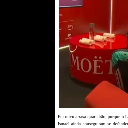
Em novo arrasa quarteirão, porque o L
Ismael ainda conseguiram se defender