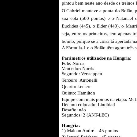
pintou bem neste ano desde os treinos l
O Gabriel manteve a ponta do Bolão, p
sua cola (500 pontos) e o
Natanael 
Euclides (445), o Elder (440), o Maur
seja, entre os primeiros, tem apenas 
bonito, porque se a coisa tá apertada n
A Fórmula-1 e o Bolão têm agora três 
Parâmetros utilizados na Hungria:
Pole: Norris
Vencedor: Norris
Segundo: Verstappen
Terceiro:
Antonelli
Quarto: Leclerc
Quinto:
Hamilton
Equipe com mais pontos na etapa: Mc
Décimo colocado:
Lindblad
Desafio: não
Segundos: 2 (ANT-LEC)
Hungria:
1) Maicon André – 45 pontos