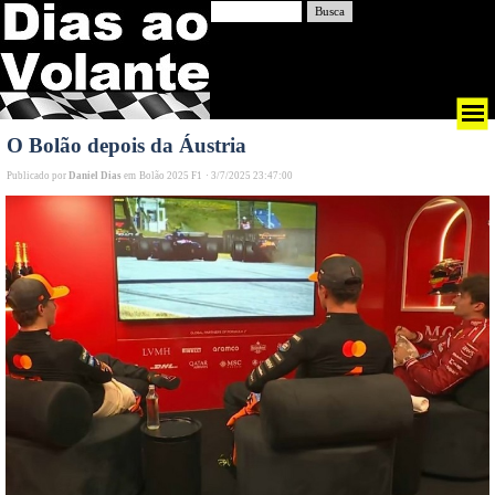
Busca
O Bolão depois da Áustria
Publicado por
Daniel Dias
em
Bolão 2025 F1
·
3/7/2025 23:47:00