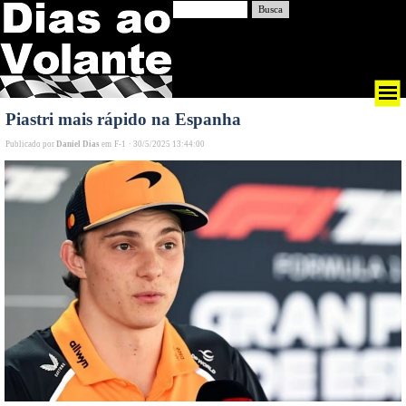
Busca
Piastri mais rápido na Espanha
Publicado por
Daniel Dias
em
F-1
·
30/5/2025 13:44:00