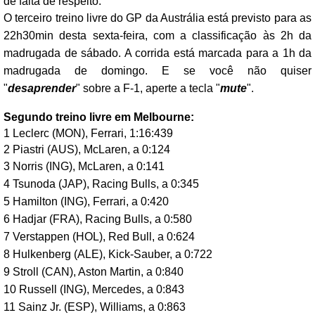
de falta de respeito.
O terceiro treino livre do GP da Austrália está previsto para as
22h30min desta sexta-feira, com a classificação às 2h da
madrugada de sábado. A corrida está marcada para a 1h da
madrugada de domingo. E se você não quiser
"
desaprender
" sobre a F-1, aperte a tecla "
mute
".
Segundo treino livre em Melbourne:
1 Leclerc (MON), Ferrari, 1:16:439
2 Piastri (AUS), McLaren, a 0:124
3 Norris (ING), McLaren, a 0:141
4 Tsunoda (JAP), Racing Bulls, a 0:345
5 Hamilton (ING), Ferrari, a 0:420
6 Hadjar (FRA), Racing Bulls, a 0:580
7 Verstappen (HOL), Red Bull, a 0:624
8 Hulkenberg (ALE), Kick-Sauber, a 0:722
9 Stroll (CAN), Aston Martin, a 0:840
10 Russell (ING), Mercedes, a 0:843
11 Sainz Jr. (ESP), Williams, a 0:863