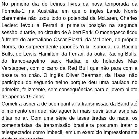
No primeiro dia de treinos livres da nova temporada da
Fórmula-1, na Austrália, em que o inglês Lando Norris
claramente não usou todo o potencial da McLaren, Charles
Leclerc levou a Ferrari à primeira posição na segunda
sessão, à tarde, no circuito de Albert Park. O monegasco ficou
à frente do australiano Oscar Piastri, da McLaren, do próprio
Norris, do surpreendente japonês Yuki Tsunoda, da Racing
Bulls, de Lewis Hamilton, da Ferrari, da outra Racing Bulls,
do franco-argelino Isack Hadjar, e do holandês Max
Verstappen, com o carro da Red Bull que não para com a
traseira no chão. O inglês Oliver Bearman, da Haas, não
participou do segundo treino porque deu uma paulada no
primeiro, felizmente, sem consequências para o jovem piloto
de apenas 19 anos.
Cometi a asneira de acompanhar a transmissão da Band até
o momento em que não aguentei mais ouvir tanta asneiras
ditas no ar. Com uma série de teses tiradas do nada, os
comentaristas da transmissão brasileira procuram tratar o
telespectador como imbecil, em um exercício impressionante