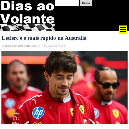
Busca
Leclerc é o mais rápido na Austrália
Publicado por
Daniel Dias
em
F-1
·
15/3/2025 08:52:00