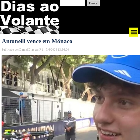
Busca
Antonelli vence em Mônaco
Publicado por
Daniel Dias
em
F-1
·
7/6/2026 13:36:00