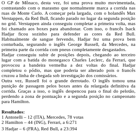
O GP de Mônaco, desta vez, foi uma prova muito movimentada,
contrastando com o marasmo que normalmente marca a corrida nas
ruas de Monte Carlo. A começar pela largada, com o holandês Max
Verstappen, da Red Bull, ficando parado no lugar da segunda posição
no grid. Verstappen ainda conseguiu completar a primeira volta, mas
foi chamado aos boxes para abandonar. Com isso, o francês Isack
Hadjar ficou sozinho para defender as cores da Red Bull.
Habitualmente de sangue fervendo, Hadjar fez uma prova bem
conturbada, segurando o inglês George Russell, da Mercedes, na
primeira parte da corrida com pneus completamente desgastados.
Hadjar conseguiu subir de posições depois, chegando ao terceiro
lugar com a batida do monegasco Charles Leclerc, da Ferrari, que
provocou a bandeira vermelha a dez voltas do final. Hadjar
completou o pódio, mas que poderia ser alterado pois o francês
cruzou a linha de chegada sob investigação dos comissários.
Outra vez, Russell foi o grande derrotado. O inglês tomou uma
punição de passagem pelos boxes antes da relargada definitiva da
corrida. Graças a isso, o inglês despencou para o final do pelotão,
perdendo a zona de pontuação e a segunda posição no campeonato
para Hamilton.
Resultados:
1 Antonelli – 12 (ITA), Mercedes, 78 votas
2 Hamilton – 44 (ING), Ferrari, a 6:271
3 Hadjar – 6 (FRA), Red Bull, a 23:394