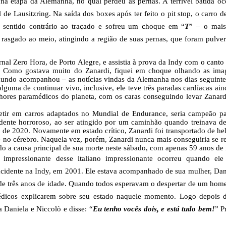
na etapa da Alemanha, no qual perdeu as pernas. A terrível batida o
 de Lausitzring. Na saída dos boxes após ter feito o pit stop, o carro 
o sentido contrário ao traçado e sofreu um choque em “
T
” – o mais
 rasgado ao meio, atingindo a região de suas pernas, que foram pulve
nal Zero Hora, de Porto Alegre, e assistia à prova da Indy com o canto
 Como gostava muito do Zanardi, fiquei em choque olhando as ima
do acompanhou – as notícias vindas da Alemanha nos dias seguintes
lguma de continuar vivo, inclusive, ele teve três paradas cardíacas ain
hores paramédicos do planeta, com os caras conseguindo levar Zanard
etir em carros adaptados no Mundial de Endurance, seria campeão p
idente horroroso, ao ser atingido por um caminhão quando treinava de
o de 2020. Novamente em estado crítico, Zanardi foi transportado de he
 e no cérebro. Naquela vez, porém, Zanardi nunca mais conseguiria se r
do a causa principal de sua morte neste sábado, com apenas 59 anos de 
impressionante desse italiano impressionante ocorreu quando ele
 acidente na Indy, em 2001. Ele estava acompanhado de sua mulher, Dan
 de três anos de idade. Quando todos esperavam o despertar de um hom
édicos explicarem sobre seu estado naquele momento. Logo depois 
 Daniela e Niccolò e disse: “
Eu tenho vocês dois, e está tudo bem!
” P