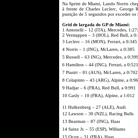
Na Sprint de Miami, Lando Norris ch
à frente de Charles Leclerc, George
punição de 5 segundos por exceder os l
Grid de largada do GP de Miami:
1 Antonelli – 12 (ITA), Mercedes, 1:27
2 Verstappen – 3 (HOL), Red Bull, a 0
3 Leclerc – 16 (MON), Ferrari, a 0:345
4 Norris – 1 (ING), McLaren, a 0:385
5 Russell – 63 ING), Mercedes, a 0:39
6 Hamilton – 44 (ING), Ferrari, a 0:52
7 Piastri – 81 (AUS), McLaren, a 0:702
8 Colapinto – 43 (ARG), Alpine, a 0:9
9 Hadjar – 6 (FRA), Red Bull, a 0:991
10 Gasly – 10 (FRA), Alpine, a 1:012
11 Hulkenberg – 27 (ALE), Audi
12 Lawson – 30 (NZL), Racing Bulls
13 Bearman – 87 (ING), Haas
14 Sainz Jr. – 55 (ESP), Williams
15 Ocon – 31 (FRA), Haas