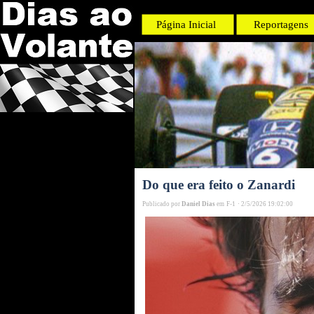
Página Inicial
Reportagens
Do que era feito o Zanardi
Publicado por
Daniel Dias
em
F-1
·
2/5/2026 19:02:00