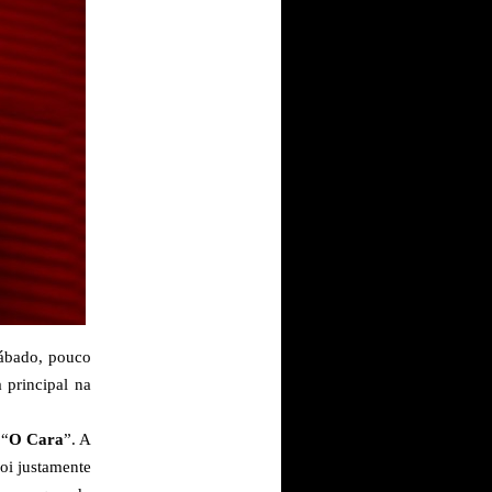
sábado, pouco
 principal na
 “
O Cara
”. A
foi justamente