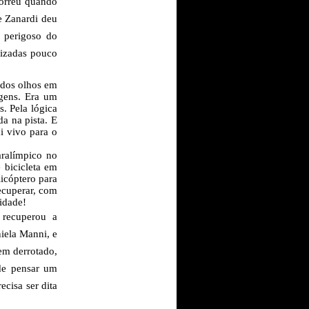
correu quando
de Zanardi deu
 perigoso do
rizadas pouco
 dos olhos em
gens. Era um
. Pela lógica
da na pista. E
i vivo para o
aralímpico no
 bicicleta em
licóptero para
ecuperar, com
idade!
 recuperou a
iela Manni, e
em derrotado,
de pensar um
recisa ser dita