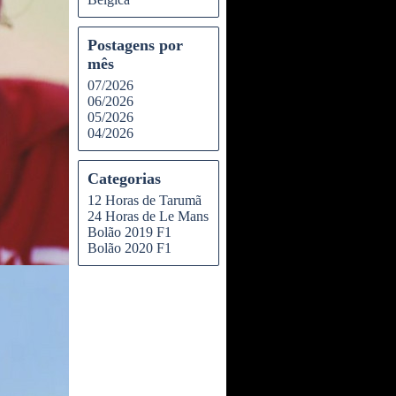
Postagens por
mês
07/2026
06/2026
05/2026
04/2026
Categorias
12 Horas de Tarumã
24 Horas de Le Mans
Bolão 2019 F1
Bolão 2020 F1