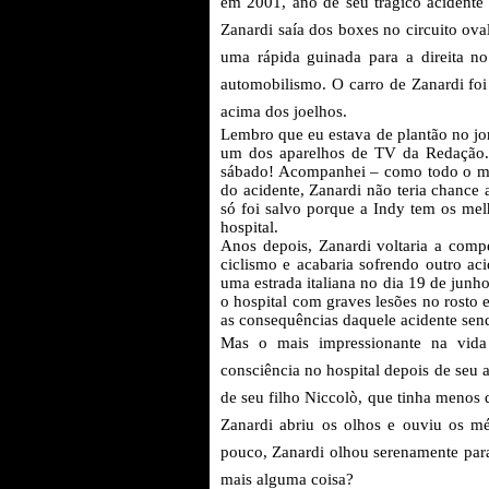
em 2001, ano de seu trágico acidente 
Zanardi saía dos boxes no circuito oval
uma rápida guinada para a direita n
automobilismo. O carro de Zanardi foi
acima dos joelhos.
Lembro que eu estava de plantão no jor
um dos aparelhos de TV da Redação.
sábado! Acompanhei – como todo o mun
do acidente, Zanardi não teria chance a
só foi salvo porque a Indy tem os mel
hospital.
Anos depois, Zanardi voltaria a comp
ciclismo e acabaria sofrendo outro ac
uma estrada italiana no dia 19 de junh
o hospital com graves lesões no rosto
as consequências daquele acidente sen
Mas o mais impressionante na vida 
consciência no hospital depois de seu
de seu filho Niccolò, que tinha menos
Zanardi abriu os olhos e ouviu os m
pouco, Zanardi olhou serenamente para
mais alguma coisa?