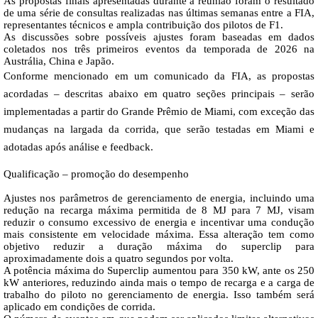
As propostas finais apresentadas durante a reunião foram o resultado
de uma série de consultas realizadas nas últimas semanas entre a FIA,
representantes técnicos e ampla contribuição dos pilotos de F1.
As discussões sobre possíveis ajustes foram baseadas em dados
coletados nos três primeiros eventos da temporada de 2026 na
Austrália, China e Japão.
Conforme mencionado
em um comunicado da FIA
, as propostas
acordadas – descritas abaixo em quatro seções principais – serão
implementadas a partir do Grande Prêmio de Miami, com exceção das
mudanças na largada da corrida, que serão testadas em Miami e
adotadas após análise e feedback.
Qualificação – promoção do desempenho
Ajustes nos parâmetros de gerenciamento de energia, incluindo uma
redução na recarga máxima permitida de 8 MJ para 7 MJ, visam
reduzir o consumo excessivo de energia e incentivar uma condução
mais consistente em velocidade máxima. Essa alteração tem como
objetivo reduzir a duração máxima do superclip para
aproximadamente dois a quatro segundos por volta.
A potência máxima do Superclip aumentou para 350 kW, ante os 250
kW anteriores, reduzindo ainda mais o tempo de recarga e a carga de
trabalho do piloto no gerenciamento de energia. Isso também será
aplicado em condições de corrida.