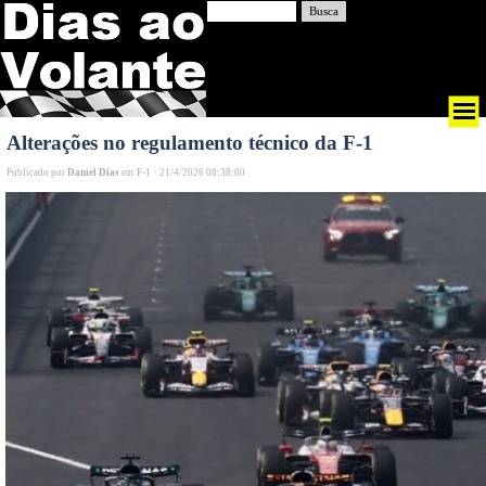
Busca
Alterações no regulamento técnico da F-1
Publicado por
Daniel Dias
em
F-1
·
21/4/2026 08:38:00