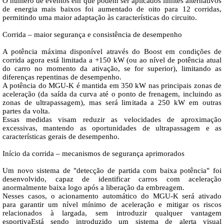
O número de eventos em que podem ser aplicados limites alternativos
de energia mais baixos foi aumentado de oito para 12 corridas,
permitindo uma maior adaptação às características do circuito.
Corrida – maior segurança e consistência de desempenho
A potência máxima disponível através do Boost em condições de
corrida agora está limitada a +150 kW (ou ao nível de potência atual
do carro no momento da ativação, se for superior), limitando as
diferenças repentinas de desempenho.
A potência do MGU-K é mantida em 350 kW nas principais zonas de
aceleração (da saída da curva até o ponto de frenagem, incluindo as
zonas de ultrapassagem), mas será limitada a 250 kW em outras
partes da volta.
Essas medidas visam reduzir as velocidades de aproximação
excessivas, mantendo as oportunidades de ultrapassagem e as
características gerais de desempenho.
Início da corrida – mecanismos de segurança aprimorados
Um novo sistema de "detecção de partida com baixa potência" foi
desenvolvido, capaz de identificar carros com aceleração
anormalmente baixa logo após a liberação da embreagem.
Nesses casos, o acionamento automático do MGU-K será ativado
para garantir um nível mínimo de aceleração e mitigar os riscos
relacionados à largada, sem introduzir qualquer vantagem
esportivaEstá sendo introduzido um sistema de alerta visual