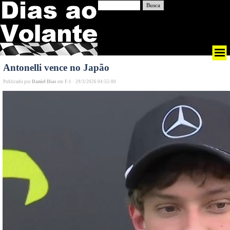
Busca
Antonelli vence no Japão
Publicado por
Daniel Dias
em
F-1
·
29/3/2026 04:55:00