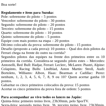
Boa sorte!
Regulamento e itens para Suzuka:
Pole: sobrenome do piloto – 5 pontos
Vencedor: sobrenome do piloto - 30 pontos
Segundo: sobrenome do piloto – 20 pontos
Terceiro: sobrenome do piloto – 15 pontos
Quarto: sobrenome do piloto – 10 pontos
Quinto: sobrenome do piloto – 5 pontos
Equipe com mais pontos na etapa – 20 pontos
Décimo colocado da prova: sobrenome do piloto - 15 pontos
Desafio (proposto a cada prova): 10 pontos – Qual dos dois pilotos da
Ferrari chega na frente do outro na corrida?
Segundos pilotos das equipes na frente dos primeiros entre os 10
primeiros da corrida. Considera-se segundo piloto estes – Mercedes:
Antonelli, Red Bull: Hadjar, Ferrari: Leclerc, McLaren: Piastri, Alpine:
Colapinto, Racing Bulls: Lindblad, Aston Martin: Stroll, Audi:
Bortoleto, Williams: Albon, Haas: Bearman e Cadillac: Perez:
nenhum, 1, 2, 3, 4, 5, 6, 7, 8, 9 ou 10? Quem acertar ganha 10
pontos.
Gabaritar os cinco primeiros colocados da prova: 15 pontos
Acertar os cinco primeiros da prova fora de ordem: 5 pontos
Para acompanhar ao vivo todos os lances no Japão:
Quinta-feira: primeiro treino livre, 23h30min, pelo SporTV.
Sexta-feira: segundo treino livre, 3h, terceiro treino livre, 23h30min,