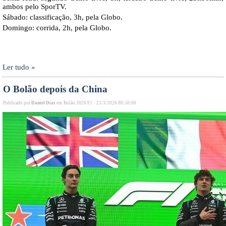
ambos pelo SporTV.
Sábado: classificação, 3h, pela Globo.
Domingo: corrida, 2h, pela Globo.
Ler tudo »
O Bolão depois da China
Publicado por
Daniel Dias
em
Bolão 2026 F1
·
21/3/2026 08:50:00