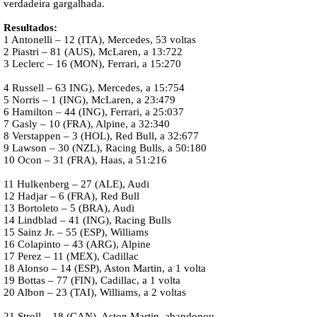
verdadeira gargalhada.
Resultados:
1 Antonelli – 12 (ITA), Mercedes, 53 voltas
2 Piastri – 81 (AUS), McLaren, a 13:722
3 Leclerc – 16 (MON), Ferrari, a 15:270
4 Russell – 63 ING), Mercedes, a 15:754
5 Norris – 1 (ING), McLaren, a 23:479
6 Hamilton – 44 (ING), Ferrari, a 25:037
7 Gasly – 10 (FRA), Alpine, a 32:340
8 Verstappen – 3 (HOL), Red Bull, a 32:677
9 Lawson – 30 (NZL), Racing Bulls, a 50:180
10 Ocon – 31 (FRA), Haas, a 51:216
11 Hulkenberg – 27 (ALE), Audi
12 Hadjar – 6 (FRA), Red Bull
13 Bortoleto – 5 (BRA), Audi
14 Lindblad – 41 (ING), Racing Bulls
15 Sainz Jr. – 55 (ESP), Williams
16 Colapinto – 43 (ARG), Alpine
17 Perez – 11 (MEX), Cadillac
18 Alonso – 14 (ESP), Aston Martin, a 1 volta
19 Bottas – 77 (FIN), Cadillac, a 1 volta
20 Albon – 23 (TAI), Williams, a 2 voltas
21 Stroll – 18 (CAN), Aston Martin, abandonou