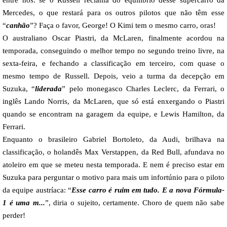
entre nós: se o Russell reclama do equilíbrio desse supercarro da
Mercedes, o que restará para os outros pilotos que não têm esse
“
canhão
”? Faça o favor, George! O Kimi tem o mesmo carro, oras!
O australiano Oscar Piastri, da McLaren, finalmente acordou na
temporada, conseguindo o melhor tempo no segundo treino livre, na
sexta-feira, e fechando a classificação em terceiro, com quase o
mesmo tempo de Russell. Depois, veio a turma da decepção em
Suzuka, “
liderada
” pelo monegasco Charles Leclerc, da Ferrari, o
inglês Lando Norris, da McLaren, que só está enxergando o Piastri
quando se encontram na garagem da equipe, e Lewis Hamilton, da
Ferrari.
Enquanto o brasileiro Gabriel Bortoleto, da Audi, brilhava na
classificação, o holandês Max Verstappen, da Red Bull, afundava no
atoleiro em que se meteu nesta temporada. E nem é preciso estar em
Suzuka para perguntar o motivo para mais um infortúnio para o piloto
da equipe austríaca: “
Esse carro é ruim em tudo. E a nova Fórmula-
1 é uma m...
”, diria o sujeito, certamente. Choro de quem não sabe
perder!