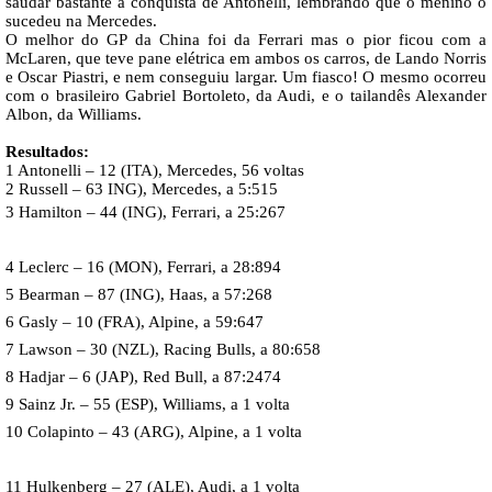
saudar bastante a conquista de Antonelli, lembrando que o menino o
sucedeu na Mercedes.
O melhor do GP da China foi da Ferrari mas o pior ficou com a
McLaren, que teve pane elétrica em ambos os carros, de Lando Norris
e Oscar Piastri, e nem conseguiu largar. Um fiasco! O mesmo ocorreu
com o brasileiro Gabriel Bortoleto, da Audi, e o tailandês Alexander
Albon, da Williams.
Resultados:
1 Antonelli – 12 (ITA), Mercedes, 56 voltas
2 Russell – 63 ING), Mercedes, a 5:515
3 Hamilton – 44 (ING), Ferrari, a 25:267
4 Leclerc – 16 (MON), Ferrari, a 28:894
5 Bearman – 87 (ING), Haas, a 57:268
6 Gasly – 10 (FRA), Alpine, a 59:647
7 Lawson – 30 (NZL), Racing Bulls, a 80:658
8 Hadjar – 6 (JAP), Red Bull, a 87:2474
9 Sainz Jr. – 55 (ESP), Williams, a 1 volta
10 Colapinto – 43 (ARG), Alpine, a 1 volta
11 Hulkenberg – 27 (ALE), Audi, a 1 volta