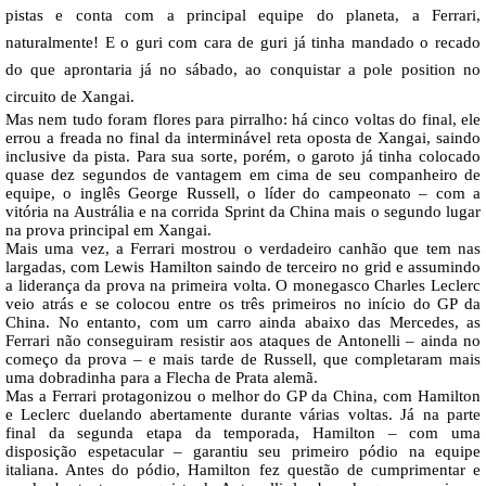
pistas e conta com a principal equipe do planeta, a Ferrari,
naturalmente! E o guri com cara de guri já tinha mandado o recado
do que aprontaria já no sábado, ao conquistar a pole position no
circuito de Xangai.
Mas nem tudo foram flores para pirralho: há cinco voltas do final, ele
errou a freada no final da interminável reta oposta de Xangai, saindo
inclusive da pista. Para sua sorte, porém, o garoto já tinha colocado
quase dez segundos de vantagem em cima de seu companheiro de
equipe, o inglês George Russell, o líder do campeonato – com a
vitória na Austrália e na corrida Sprint da China mais o segundo lugar
na prova principal em Xangai.
Mais uma vez, a Ferrari mostrou o verdadeiro canhão que tem nas
largadas, com Lewis Hamilton saindo de terceiro no grid e assumindo
a liderança da prova na primeira volta. O monegasco Charles Leclerc
veio atrás e se colocou entre os três primeiros no início do GP da
China. No entanto, com um carro ainda abaixo das Mercedes, as
Ferrari não conseguiram resistir aos ataques de Antonelli – ainda no
começo da prova – e mais tarde de Russell, que completaram mais
uma dobradinha para a Flecha de Prata alemã.
Mas a Ferrari protagonizou o melhor do GP da China, com Hamilton
e Leclerc duelando abertamente durante várias voltas. Já na parte
final da segunda etapa da temporada, Hamilton – com uma
disposição espetacular – garantiu seu primeiro pódio na equipe
italiana. Antes do pódio, Hamilton fez questão de cumprimentar e