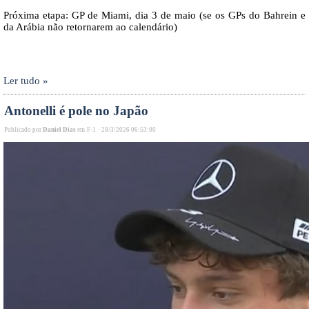
Próxima etapa: GP de Miami, dia 3 de maio (se os GPs do Bahrein e
da Arábia não retornarem ao calendário)
Ler tudo »
Antonelli é pole no Japão
Publicado por
Daniel Dias
em
F-1
·
28/3/2026 06:53:00