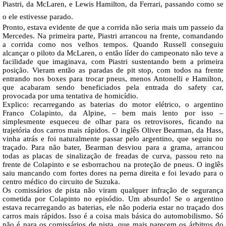
Piastri, da McLaren, e Lewis Hamilton, da Ferrari, passando como se
o ele estivesse parado.
Pronto, estava evidente de que a corrida não seria mais um passeio da
Mercedes. Na primeira parte, Piastri arrancou na frente, comandando
a corrida como nos velhos tempos. Quando Russell conseguiu
alcançar o piloto da McLaren, o então líder do campeonato não teve a
facilidade que imaginava, com Piastri sustentando bem a primeira
posição. Vieram então as paradas de pit stop, com todos na frente
entrando nos boxes para trocar pneus, menos Antonelli e Hamilton,
que acabaram sendo beneficiados pela entrada do safety car,
provocada por uma tentativa de homicídio.
Explico: recarregando as baterias do motor elétrico, o argentino
Franco Colapinto, da Alpine, – bem mais lento por isso –
simplesmente esqueceu de olhar para os retrovisores, ficando na
trajetória dos carros mais rápidos. O inglês Oliver Bearman, da Hass,
vinha atrás e foi naturalmente passar pelo argentino, que seguiu no
traçado. Para não bater, Bearman desviou para a grama, arrancou
todas as placas de sinalização de freadas de curva, passou reto na
frente de Colapinto e se esborrachou na proteção de pneus. O inglês
saiu mancando com fortes dores na perna direita e foi levado para o
centro médico do circuito de Suzuka.
Os comissários de pista não viram qualquer infração de segurança
cometida por Colapinto no episódio. Um absurdo! Se o argentino
estava recarregando as baterias, ele não poderia estar no traçado dos
carros mais rápidos. Isso é a coisa mais básica do automobilismo. Só
não é para os comissários de pista, que mais parecem os árbitros do