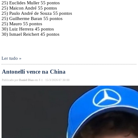
25) Euclides Muller 55 pontos
25) Maicon André 55 pontos
25) Paulo André de Souza 55 pontos
25) Guilherme Baran 55 pontos
25) Mauro 55 pontos
30) Luiz Herrera 45 pontos
30) Ismael Reichert 45 pontos
Ler tudo »
Antonelli vence na China
Publicado por
Daniel Dias
em
F-1
·
15/3/2026 07:30:00