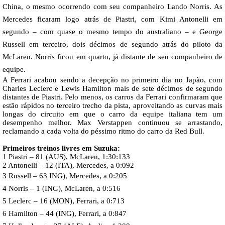
China, o mesmo ocorrendo com seu companheiro Lando Norris. As
Mercedes ficaram logo atrás de Piastri, com Kimi Antonelli em
segundo – com quase o mesmo tempo do australiano – e George
Russell em terceiro, dois décimos de segundo atrás do piloto da
McLaren. Norris ficou em quarto, já distante de seu companheiro de
equipe.
A Ferrari acabou sendo a decepção no primeiro dia no Japão, com
Charles Leclerc e Lewis Hamilton mais de sete décimos de segundo
distantes de Piastri. Pelo menos, os carros da Ferrari confirmaram que
estão rápidos no terceiro trecho da pista, aproveitando as curvas mais
longas do circuito em que o carro da equipe italiana tem um
desempenho melhor. Max Verstappen continuou se arrastando,
reclamando a cada volta do péssimo ritmo do carro da Red Bull.
Primeiros treinos livres em Suzuka:
1 Piastri – 81 (AUS), McLaren, 1:30:133
2 Antonelli – 12 (ITA), Mercedes, a 0:092
3 Russell – 63 ING), Mercedes, a 0:205
4 Norris – 1 (ING), McLaren, a 0:516
5 Leclerc – 16 (MON), Ferrari, a 0:713
6 Hamilton – 44 (ING), Ferrari, a 0:847