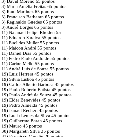
3) David Moreno 65 pontos
3) Maria Amélia Freitas 65 pontos
3) Raul Martinez 65 pontos
3) Francisco Barberan 65 pontos
3) Reginaldo Guedes 65 pontos
3) André Borges 65 pontos
11) Natanael Felipe Rhoden 55
11) Eduardo Saraiva 55 pontos
11) Euclides Muller 55 pontos
11) Maicon André 55 pontos
11) Daniel Dias 55 pontos
11) Pedro Paulo Andrade 55 pontos
11) Carine Mello 55 pontos
11) André Luis de Souza 55 pontos
19) Luiz Herrera 45 pontos
19) Silvia Lisboa 45 pontos
19) Carlos Alberto Barbosa 45 pontos
19) Paulo Roberto Batista 45 pontos
19) Paulo André de Souza 45 pontos
19) Elder Benevides 45 pontos
19) Pedro Almeida 45 pontos
19) Ismael Rechert 45 pontos
19) Lucia Lemes da Silva 45 pontos
19) Guilherme Baran 45 pontos
19) Mauro 45 pontos
30) Margareth SIlva 35 pontos
31) Francisco Cavalin 20 pontos