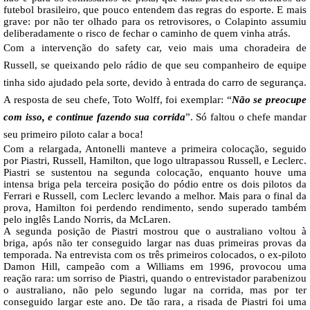
futebol brasileiro, que pouco entendem das regras do esporte. E mais
grave: por não ter olhado para os retrovisores, o Colapinto assumiu
deliberadamente o risco de fechar o caminho de quem vinha atrás.
Com a intervenção do safety car, veio mais uma choradeira de
Russell, se queixando pelo rádio de que seu companheiro de equipe
tinha sido ajudado pela sorte, devido à entrada do carro de segurança.
A resposta de seu chefe, Toto Wolff, foi exemplar: “
Não se preocupe
com isso, e continue fazendo sua corrida
”. Só faltou o chefe mandar
seu primeiro piloto calar a boca!
Com a relargada, Antonelli manteve a primeira colocação, seguido
por Piastri, Russell, Hamilton, que logo ultrapassou Russell, e Leclerc.
Piastri se sustentou na segunda colocação, enquanto houve uma
intensa briga pela terceira posição do pódio entre os dois pilotos da
Ferrari e Russell, com Leclerc levando a melhor. Mais para o final da
prova, Hamilton foi perdendo rendimento, sendo superado também
pelo inglês Lando Norris, da McLaren.
A segunda posição de Piastri mostrou que o australiano voltou à
briga, após não ter conseguido largar nas duas primeiras provas da
temporada. Na entrevista com os três primeiros colocados, o ex-piloto
Damon Hill, campeão com a Williams em 1996, provocou uma
reação rara: um sorriso de Piastri, quando o entrevistador parabenizou
o australiano, não pelo segundo lugar na corrida, mas por ter
conseguido largar este ano. De tão rara, a risada de Piastri foi uma