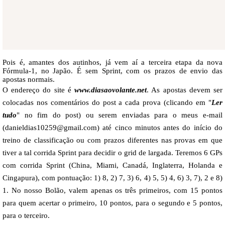
Pois é, amantes dos autinhos, já vem aí a terceira etapa da nova
Fórmula-1, no Japão. É sem Sprint, com os prazos de envio das
apostas normais.
O endereço do site é
www.diasaovolante.net
. As apostas devem ser
colocadas nos comentários do post a cada prova (clicando em "
Ler
tudo
" no fim do post) ou serem enviadas para o meus e-mail
(
danieldias10259@gmail.com
) até cinco minutos antes do início do
treino de classificação ou com prazos diferentes nas provas em que
tiver a tal corrida Sprint para decidir o grid de largada. Teremos 6 GPs
com corrida Sprint (China, Miami, Canadá, Inglaterra, Holanda e
Cingapura), com pontuação: 1) 8, 2) 7, 3) 6, 4) 5, 5) 4, 6) 3, 7), 2 e 8)
1. No nosso Bolão, valem apenas os três primeiros, com 15 pontos
para quem acertar o primeiro, 10 pontos, para o segundo e 5 pontos,
para o terceiro.