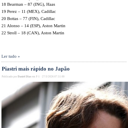
18 Bearman – 87 (ING), Haas
19 Perez – 11 (MEX), Cadillac
20 Bottas – 77 (FIN), Cadillac
21 Alonso – 14 (ESP), Aston Martin
22 Stroll – 18 (CAN), Aston Martin
Ler tudo »
Piastri mais rápido no Japão
Publicado por
Daniel Dias
em
F-1
·
27/3/2026 07:51:00